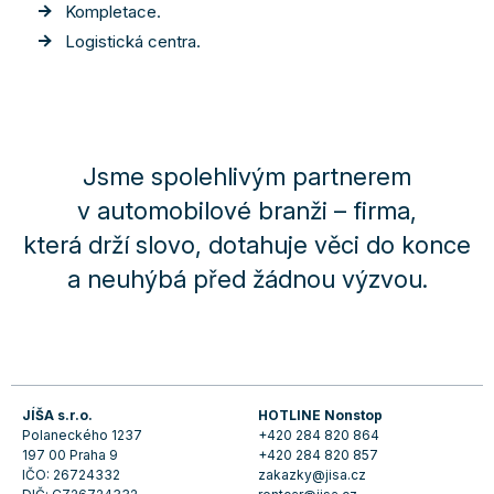
Kompletace.
Logistická centra.
Jsme spolehlivým partnerem
v automobilové branži – firma,
která drží slovo, dotahuje věci do konce
a neuhýbá před žádnou výzvou.
JÍŠA s.r.o.
HOTLINE Nonstop
Polaneckého 1237
+420 284 820 864
197 00 Praha 9
+420 284 820 857
IČO: 26724332
zakazky@jisa.cz