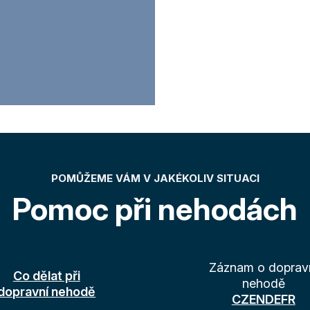
POMŮŽEME VÁM V JAKÉKOLIV SITUACI
Pomoc při nehodách
Záznam o doprav
Co dělat při
nehodě
dopravní nehodě
CZ
EN
DE
FR