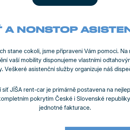
ÍŤ A NONSTOP ASISTE
ch stane cokoli, jsme připraveni Vám pomoci. Na n
tění vaší mobility disponujeme vlastními odtahov
. Veškeré asistenční služby organizuje náš dispe
 síť JÍŠA rent-car je primárně postavena na nejle
kompletním pokrytím České i Slovenské republiky 
jednotné fakturace.