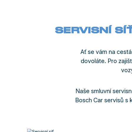
SERVISNÍ S
Ať se vám na cestá
dovoláte. Pro zajiš
vozy
Naše smluvní servisní
Bosch Car servisů s 