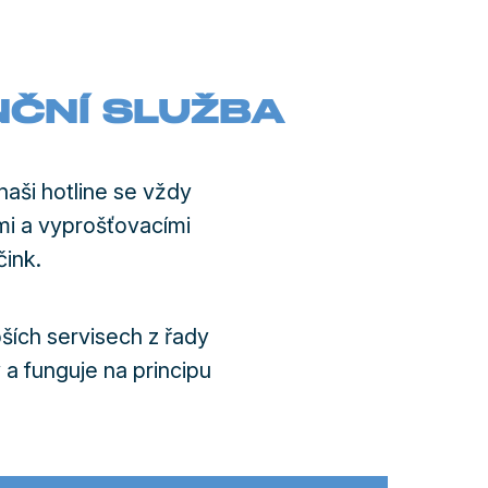
NČNÍ SLUŽBA
aši hotline se vždy
ými a vyprošťovacími
čink.
pších servisech z řady
a funguje na principu