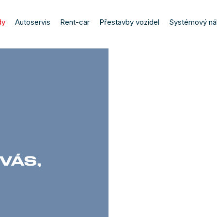
dy
Autoservis
Rent-car
Přestavby vozidel
Systémový ná
VÁS,