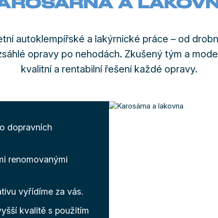
AROSÁRNA A LAKOV
ní autoklempířské a lakýrnické práce – od dro
zsáhlé opravy po nehodách. Zkušený tým a moderní
kvalitní a rentabilní řešení každé opravy.
po dopravních
mi renomovanými
tivu vyřídíme za vás.
yšší kvalitě s použitím