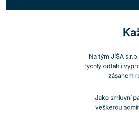
Kaž
Na tým JÍŠA s.r.o
rychlý odtah i vypr
zásahem ro
Jako smluvní p
veškerou admini