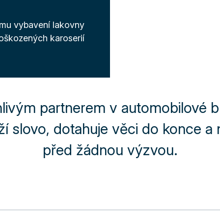
mu vybavení lakovny
poškozených karoserií
livým partnerem v automobilové bra
rží slovo, dotahuje věci do konce a
před žádnou výzvou.