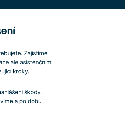
šení
ebujete. Zajistíme
ráce ale asistenčním
jící kroky.
ahlášení škody,
ravíme a po dobu