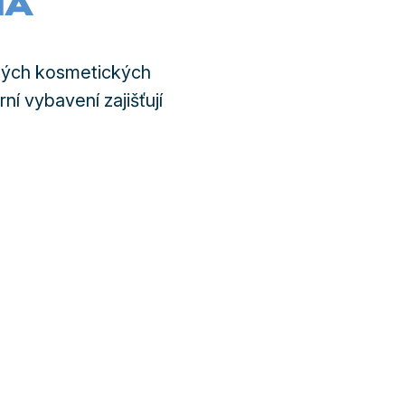
NA
bných kosmetických
 vybavení zajišťují