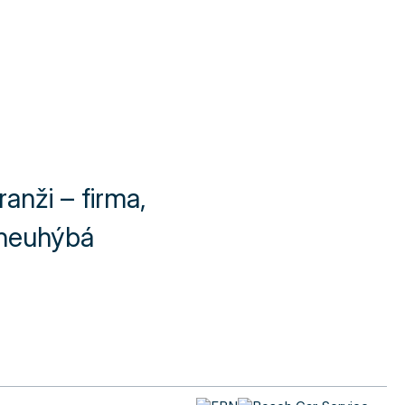
nži – firma,
 neuhýbá