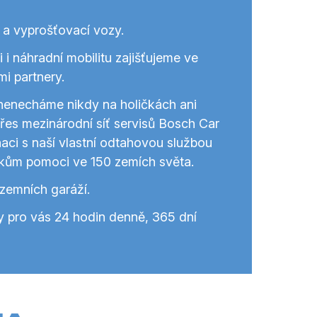
 a vyprošťovací vozy.
 i náhradní mobilitu zajišťujeme ve
mi partnery.
nenecháme nikdy na holičkách ani
es mezinárodní síť servisů Bosch Car
aci s naší vlastní odtahovou službou
ům pomoci ve 150 zemích světa.
zemních garáží.
y pro vás 24 hodin denně, 365 dní