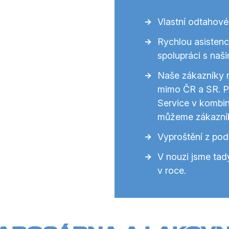
Vlastní odtahové
Rychlou asistenci
spolupráci s naši
Naše zákazníky 
mimo ČR a SR. Př
Service v kombin
můžeme zákazník
Vyproštění z pod
V nouzi jsme tad
v roce.