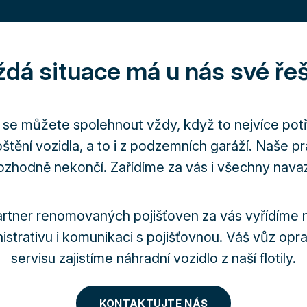
dá situace má u nás své ře
. se můžete spolehnout vždy, když to nejvíce potř
oštění vozidla, a to i z podzemních garáží. Naše p
zhodně nekončí. Zařídíme za vás i všechny navazu
artner renomovaných pojišťoven za vás vyřídíme n
strativu i komunikaci s pojišťovnou. Váš vůz op
servisu zajistíme náhradní vozidlo z naší flotily.
KONTAKTUJTE NÁS