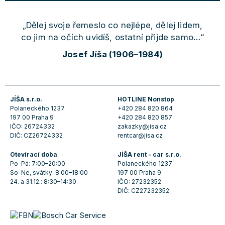
„Dělej svoje řemeslo co nejlépe, dělej lidem,
co jim na očích uvidíš, ostatní přijde samo…“
Josef Jíša (1906–1984)
JÍŠA s.r.o.
HOTLINE Nonstop
Polaneckého 1237
+420 284 820 864
197 00 Praha 9
+420 284 820 857
IČO: 26724332
zakazky@jisa.cz
DIČ: CZ26724332
rentcar@jisa.cz
Otevírací doba
JÍŠA rent - car s.r.o.
Po–Pá: 7:00–20:00
Polaneckého 1237
So–Ne, svátky: 8:00–18:00
197 00 Praha 9
24. a 31.12.: 8:30–14:30
IČO: 27232352
DIČ: CZ27232352