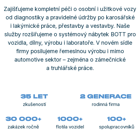
Zajišťujeme kompletní péči o osobní i užitkové vozy
od diagnostiky a pravidelné údržby po karosářské
i lakýrnické práce, přestavby a vestavby. Naše
služby rozšiřujeme o systémový nábytek BOTT pro
vozidla, dílny, výrobu i laboratoře. V novém sídle
firmy posilujeme řemeslnou výrobu i mimo
automotive sektor – zejména o zámečnické
a truhlářské práce.
Autoservis
Rent-car
Nehody
Přestavby
Systémový
Řemeslné
vozidel
nábytek
práce
35 LET
2 GENERACE
zkušeností
rodinná firma
30 000+
1000+
100+
zakázek ročně
flotila vozidel
spolupracovníků