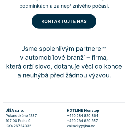
podmínkách a za nepříznivého počasí.
KONTAKTUJTE NÁS
Jsme spolehlivým partnerem
v automobilové branži – firma,
která drží slovo, dotahuje věci do konce
a neuhýbá před žádnou výzvou.
JÍŠA s.r.o.
HOTLINE Nonstop
Polaneckého 1237
+420 284 820 864
197 00 Praha 9
+420 284 820 857
IČO: 26724332
zakazky@jisa.cz